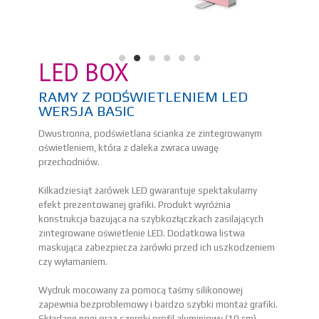
LED BOX
RAMY Z PODŚWIETLENIEM LED
WERSJA BASIC
Dwustronna, podświetlana ścianka ze zintegrowanym
oświetleniem, która z daleka zwraca uwagę
przechodniów.
Kilkadziesiąt żarówek LED gwarantuje spektakularny
efekt prezentowanej grafiki. Produkt wyróżnia
konstrukcja bazująca na szybkozłączkach zasilających
zintegrowane oświetlenie LED. Dodatkowa listwa
maskująca zabezpiecza żarówki przed ich uszkodzeniem
czy wyłamaniem.
Wydruk mocowany za pomocą taśmy silikonowej
zapewnia bezproblemowy i bardzo szybki montaż grafiki.
Składane nogi oraz szeroki profil aluminiowy (10 cm)