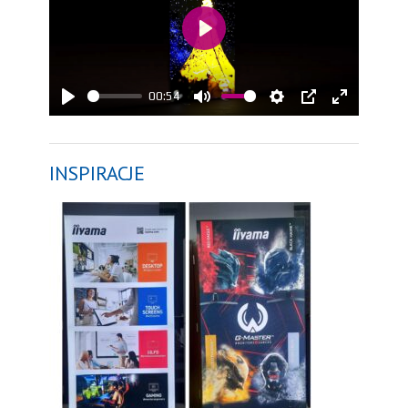
Play
00:54
Play
Mute
Settings
PIP
Enter
fullscreen
INSPIRACJE