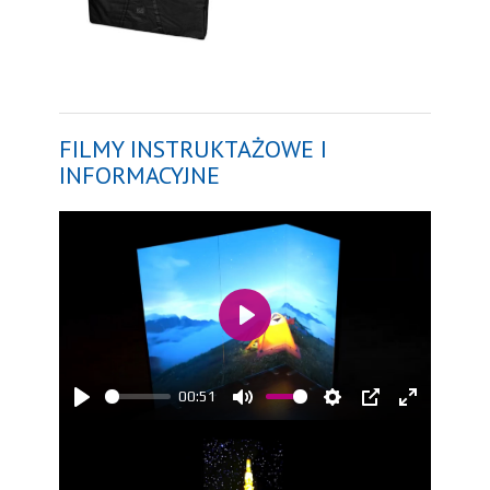
FILMY INSTRUKTAŻOWE I
INFORMACYJNE
Play
00:51
Play
Mute
Settings
PIP
Enter
fullscreen