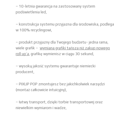
– 10-letnia gwarancja na zastosowany system
podświetlenia led,
– konstrukcja systemu przyjazna dla środowiska, podlega
w 100% recyclingowi,
– produkt przyjazny dla Twojego budżetu- jedna rama,
wiele grafik –
wymiana grafiki tańsza niż zakup nowego
roll up’a
, grafikę wymienisz w ciągu 30 sekund,
– wysoką jakość systemu gwarantuje niemiecki
producent,
– PIXLIP POP zmontujesz bez jakichkolwiek narzędzi
(montaż całkowicie intuicyjny),
– łatwy transport, dzięki torbie transportowej oraz
niewielkim wymiarom i wadze,